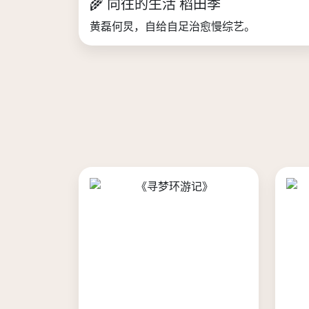
🌾 向往的生活 稻田季
黄磊何炅，自给自足治愈慢综艺。