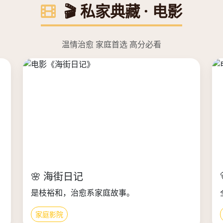
🎬 私家典藏 · 电影
温情治愈 家庭首选 高分必看
🌸 海街日记
是枝裕和，治愈系家庭故事。
家庭影院