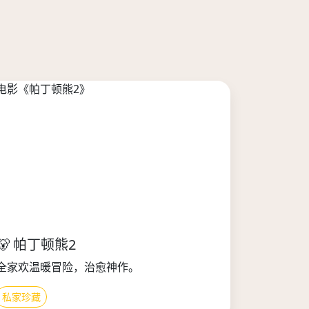
🐻 帕丁顿熊2
全家欢温暖冒险，治愈神作。
私家珍藏