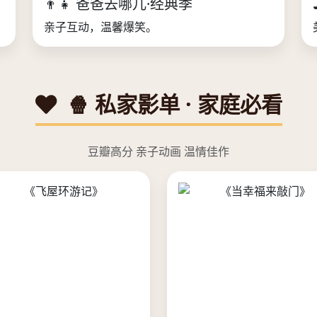
👨‍👧 爸爸去哪儿·经典季
亲子互动，温馨爆笑。
🍿 私家影单 · 家庭必看
豆瓣高分 亲子动画 温情佳作