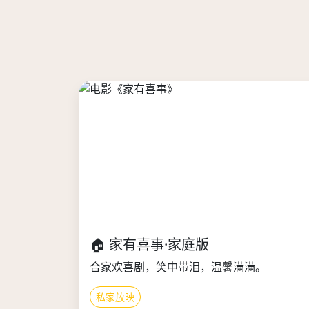
🏠 家有喜事·家庭版
合家欢喜剧，笑中带泪，温馨满满。
私家放映